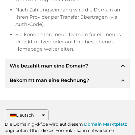
Nach Zahlungseingang wird die Domain an
Ihren Provider per Transfer übertragen (via
Auth-Code).
Sie können Ihre neue Domain für ein neues
Projekt nutzen oder auf Ihre bestehende
Homepage weiterleiten.
expand_less
Wie bezahlt man eine Domain?
expand_less
Bekommt man eine Rechnung?
Nach einer Einigung wird der Inhaber Ihnen die
Details der Zahlung mitteilen. Der Inhaber wird
Ihnen dann die SEPA Bankdetails mitteilen und
Ja, der Verkäufer wird Ihnen eine
auf Wunsch auch Paypal oder weitere
ordnungsgemäße Rechnung senden. Bei
Zahlungsmethoden anbieten.
größeren Kaufpreisen bekommen Sie auf
Deutsch
Wunsch auch einen zusätzlichen Kaufvertrag.
Bitte geben Sie bei der Überweisung immer
Die Domain g-d-f.de wird auf diesem
Domain Marktplatz
den Domainnamen und die
angeboten. Über dieses Formular kann entweder ein
Rechnungsnummer an.