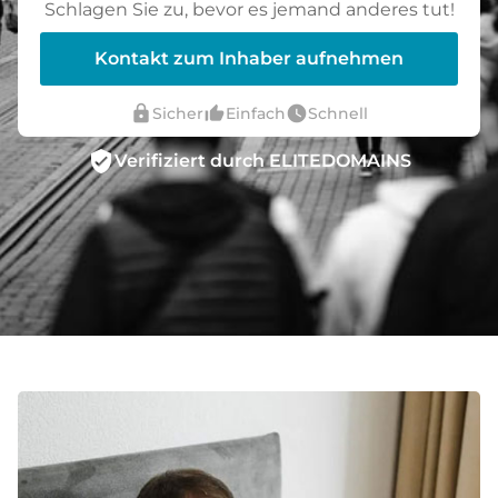
Schlagen Sie zu, bevor es jemand anderes tut!
Kontakt zum Inhaber aufnehmen
lock
thumb_up_alt
watch_later
Sicher
Einfach
Schnell
verified_user
Verifiziert durch ELITEDOMAINS